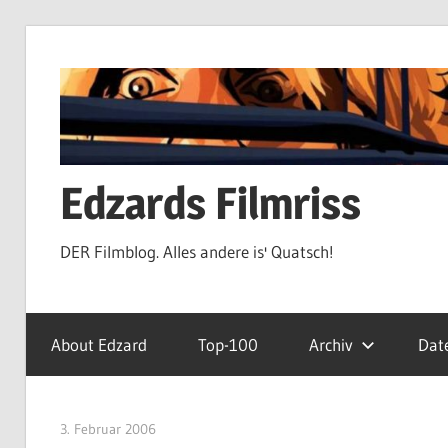
Zum
Inhalt
springen
Edzards Filmriss
DER Filmblog. Alles andere is' Quatsch!
About Edzard
Top-100
Archiv
Dat
3. Februar 2006
edzehard