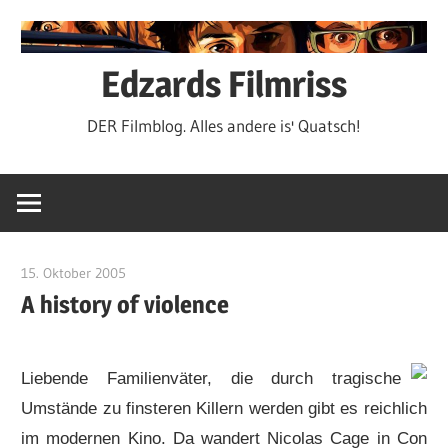
Zum
Inhalt
springen
Edzards Filmriss
DER Filmblog. Alles andere is' Quatsch!
15. Oktober 2005
edzehard
A history of violence
Liebende Familienväter, die durch tragische
Umstände zu finsteren Killern werden gibt es reichlich
im modernen Kino. Da wandert Nicolas Cage in Con