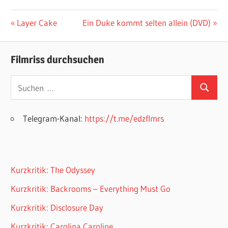
Beitragsnavigation
Vorheriger
Nächster
Layer Cake
Ein Duke kommt selten allein (DVD)
Beitrag:
Beitrag:
Filmriss durchsuchen
Suchen
Suchen
nach:
Telegram-Kanal:
https://t.me/edzflmrs
Kurzkritik: The Odyssey
Kurzkritik: Backrooms – Everything Must Go
Kurzkritik: Disclosure Day
Kurzkritik: Carolina Caroline