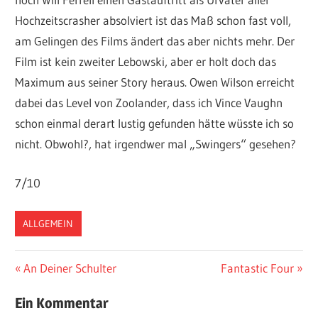
Hochzeitscrasher absolviert ist das Maß schon fast voll,
am Gelingen des Films ändert das aber nichts mehr. Der
Film ist kein zweiter Lebowski, aber er holt doch das
Maximum aus seiner Story heraus. Owen Wilson erreicht
dabei das Level von Zoolander, dass ich Vince Vaughn
schon einmal derart lustig gefunden hätte wüsste ich so
nicht. Obwohl?, hat irgendwer mal „Swingers“ gesehen?
7/10
ALLGEMEIN
Beitragsnavigation
Vorheriger
Nächster
An Deiner Schulter
Fantastic Four
Beitrag:
Beitrag:
Ein Kommentar