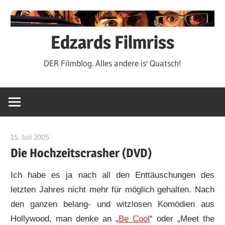
Zum
Inhalt
springen
Edzards Filmriss
DER Filmblog. Alles andere is' Quatsch!
15. Juli 2005
edzehard
Die Hochzeitscrasher (DVD)
Ich habe es ja nach all den Enttäuschungen des
letzten Jahres nicht mehr für möglich gehalten. Nach
den ganzen belang- und witzlosen Komödien aus
Hollywood, man denke an „
Be Cool
“ oder „Meet the