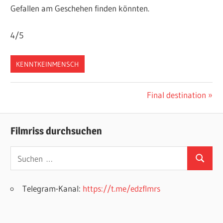
Gefallen am Geschehen finden könnten.
4/5
KENNTKEINMENSCH
Beitragsnavigation
Nächster
Final destination
Beitrag:
Filmriss durchsuchen
Suchen
Suchen
nach:
Telegram-Kanal:
https://t.me/edzflmrs