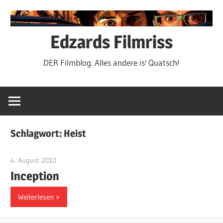
Zum
Inhalt
springen
Edzards Filmriss
DER Filmblog. Alles andere is' Quatsch!
Schlagwort:
Heist
4. August 2010
edzehard
Inception
Weiterlesen